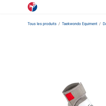
Se rendre au contenu
Page d'accueil
où et quand
Blog
Tous les produits
Taekwondo Equiment
D