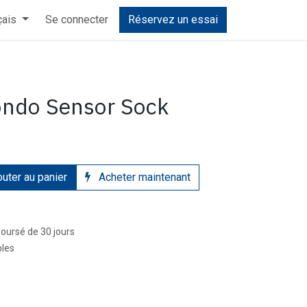
çais
Selfe Defense
Se connecter
Enfants
Réservez un essai
Boutique
Cours
Accueil
Sel
ndo Sensor Sock
uter au panier
Acheter maintenant
boursé de 30 jours
bles