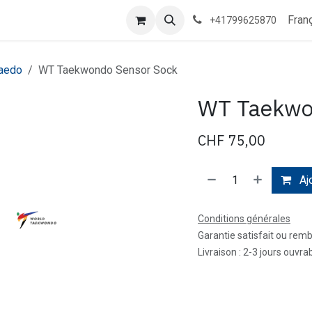
Contactez-nous
Rendez-vous
Événements
Taekwondo
Fran
+41799625870
aedo
WT Taekwondo Sensor Sock
WT Taekwo
CHF
75,00
Ajo
Conditions générales
Garantie satisfait ou rem
Livraison : 2-3 jours ouvra