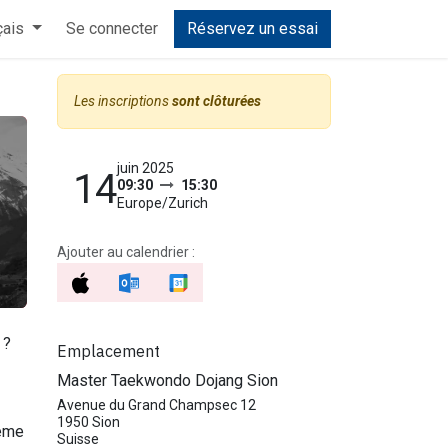
çais
Selfe Defense
Se connecter
Enfants
Réservez un essai
Boutique
Cours
Accueil
Sel
Les inscriptions
sont clôturées
juin 2025
14
09:30
15:30
Europe/Zurich
Ajouter au calendrier :
 ?
Emplacement
Master Taekwondo Dojang Sion
Avenue du Grand Champsec 12
1950 Sion
ême
Suisse