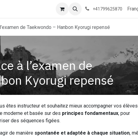
Contactez-nous
Rendez-vous
Événements
Taekwondo
Fran
+41799625870
à l’examen de Taekwondo – Hanbon Kyorugi repensé
ace à l’examen de
bon Kyorugi repensé
s êtes instructeur et souhaitez mieux accompagner vos élèves
de moderne et basée sur des
principes fondamentaux
, pour
iser des séquences figées.
éagir de manière
spontanée et adaptée à chaque situation
, m