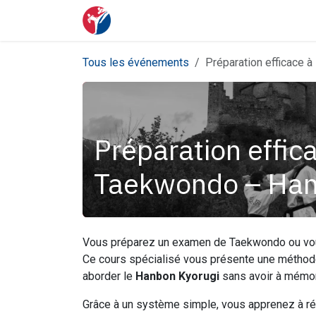
Se rendre au contenu
Page d'accueil
où et quand
Blog
Tous les événements
Préparation efficace 
Préparation effic
Taekwondo – Han
Vous préparez un examen de Taekwondo ou vou
Ce cours spécialisé vous présente une métho
aborder le
Hanbon Kyorugi
sans avoir à mémor
Grâce à un système simple, vous apprenez à r